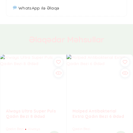
WhatsApp ilə Əlaqə
Əlaqədar Məhsullar
Always Ultra Super Puls
Molped Antibakterial
Qadın Bezi 8 Ədəd
Extra Qadın Bezi 6 Ədəd
Qadın Bezi
Always
Qadın Bezi