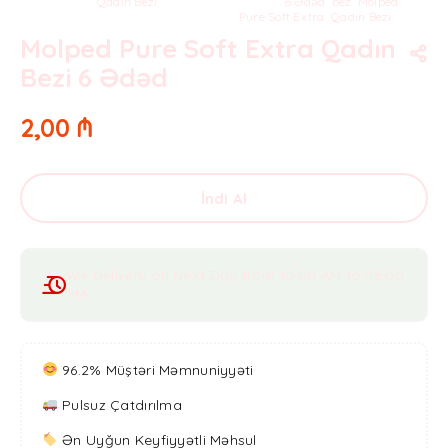
Kateqoriya:
Qadın Bezi
Teqlər:
6 Ədəd
,
bez
,
Molped
,
Pure Soft Extra
,
Qadın Bezi
Molped Pure Soft Extra Qadın
Bezi 6 Ədəd
2,00
₼
İndi Al
We Delivery on Next Day from 10:00 AM to 08:00
PM
96.2% Müştəri Məmnuniyyəti
Pulsuz Çatdırılma
Ən Uyğun Keyfiyyətli Məhsul