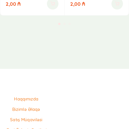
2,00
₼
2,00
₼
Haqqımızda
Bizimlə Əlaqə
Satış Müqaviləsi