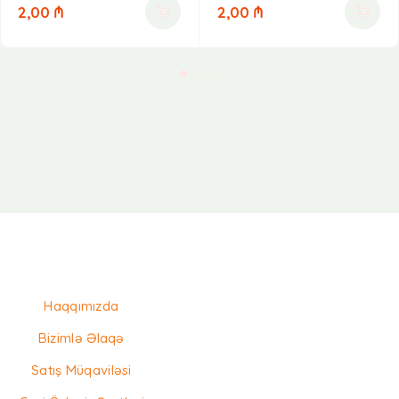
2,00
₼
2,00
₼
Haqqımızda
Bizimlə Əlaqə
Satış Müqaviləsi