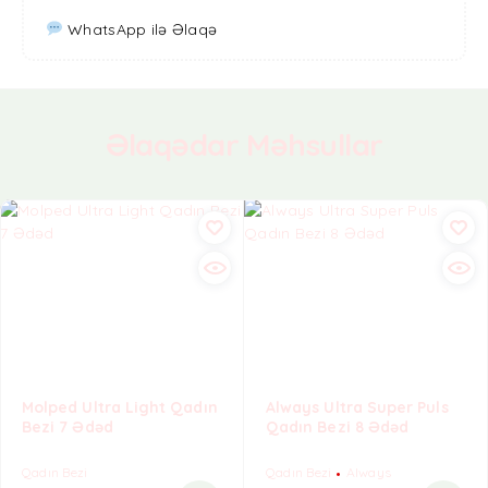
WhatsApp ilə Əlaqə
Əlaqədar Məhsullar
Molped Ultra Light Qadın
Always Ultra Super Puls
Bezi 7 Ədəd
Qadın Bezi 8 Ədəd
Qadın Bezi
Qadın Bezi
Always