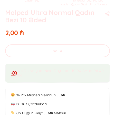
Kateqoriya:
Qadın Bezi
Teqlər:
10 Ədəd
,
bez
,
Molped
,
qadın
,
Qadın Bezi
,
Ultra Normal
Molped Ultra Normal Qadın
Bezi 10 Ədəd
2,00
₼
İndi Al
We Delivery on Next Day from 10:00 AM to 08:00
PM
96.2% Müştəri Məmnuniyyəti
Pulsuz Çatdırılma
Ən Uyğun Keyfiyyətli Məhsul