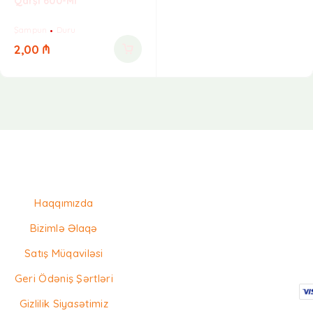
Qarşı 600-Ml
Şampun
Duru
2,00
₼
Haqqımızda
Bizimlə Əlaqə
Satış Müqaviləsi
Geri Ödəniş Şərtləri
Gizlilik Siyasətimiz