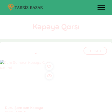
Kəpəyə Qarşı
Tək nəticə göstərilir
FILTR
Defolt çeşidləmə
Duru Şampun Kəpəyə