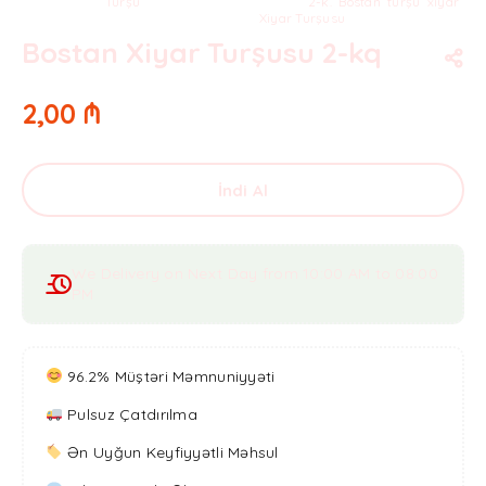
Kateqoriya:
Turşu
Teqlər:
2-k.
,
Bostan
,
turşu
,
xiyar
,
Xiyar Turşusu
Bostan Xiyar Turşusu 2-kq
2,00
₼
İndi Al
We Delivery on Next Day from 10:00 AM to 08:00
PM
96.2% Müştəri Məmnuniyyəti
Pulsuz Çatdırılma
Ən Uyğun Keyfiyyətli Məhsul