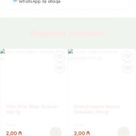
WhatsApp ilə Əlaqə
Əlaqədar Məhsullar
Yöre Gilas Bibər Turşusu
Sosero Izqara Mantar
300-Qr
Göbələkli 290-Qr
Turşu
Turşu
2,00
₼
2,00
₼