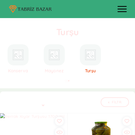
Turşu
Konserva
Mayonez
Turşu
Bütün 5 nəticə göstərilir
FILTR
Defolt çeşidləmə