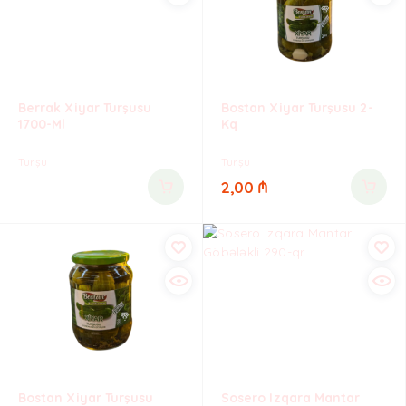
Berrak Xiyar Turşusu
Bostan Xiyar Turşusu 2-
1700-Ml
Kq
Turşu
Turşu
2,00
₼
Bostan Xiyar Turşusu
Sosero Izqara Mantar