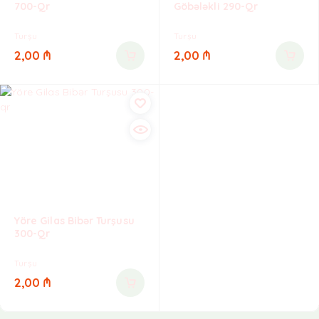
700-Qr
Göbələkli 290-Qr
Turşu
Turşu
2,00
₼
2,00
₼
Yöre Gilas Bibər Turşusu
300-Qr
Turşu
2,00
₼