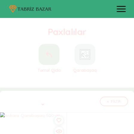
Paxlalılar
Təməl Qida
Qarabaşaq
Tək nəticə göstərilir
FILTR
Defolt çeşidləmə