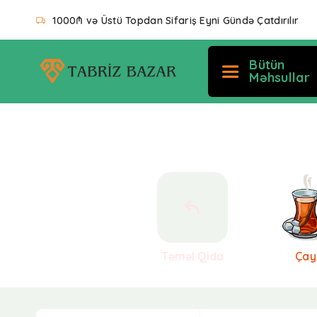
1000₼ və Üstü Topdan Sifariş Eyni Gündə Çatdırılır
Bütün
Məhsullar
Təməl Qida
Çay