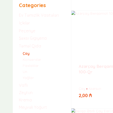
Bütün 8 nəticə göstər
Categories
Ev Təmizlik Vasitələri
İçkilər
Peçenye
Şəxsi Gigiyena
Təməl Qida
Çay
Konservlər
Paxlalılar
Azərçay Berqam
100-Qr
Un
Yağlar
Vafli
Çay
Azərsun
Zeytun
2,00
₼
Krema
Meyvəli Yoğurt