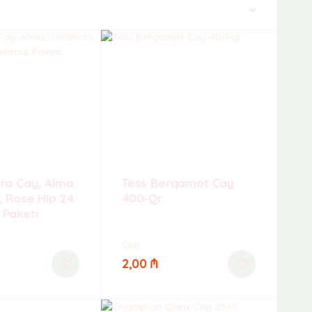
Defolt çeşidləmə
ra Çay, Alma
Tess Berqamot Çay
, Rose Hip 24
400-Qr
Paketi
Çay
2,00
₼