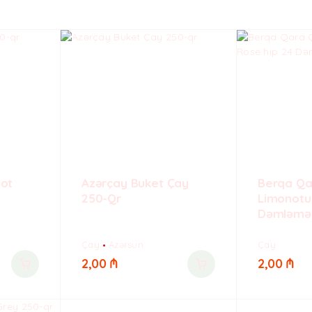
ilir
ot
Azərçay Buket Çay
Berqa Qa
250-Qr
Limonotu
Dəmləmə 
Çay
Azərsun
Çay
2,00
₼
2,00
₼