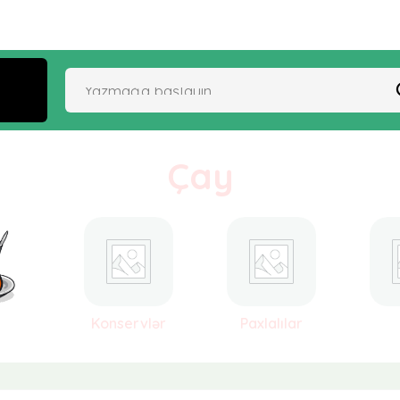
Çay
Konservlər
Paxlalılar