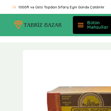
1000₼ və Üstü Topdan Sifariş Eyni Gündə Çatdırılır
Bütün
Məhsullar