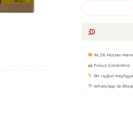
İ
We Delivery on Ne
96.2% Müştəri Məmn
Pulsuz Çatdırılma
ər:
5-kq
,
82%
,
Bitki Yağ Spredi
,
tyanskoye
,
Yağ
,
Yağ Spredi
Ən Uyğun Keyfiyyət
WhatsApp ilə Əlaq