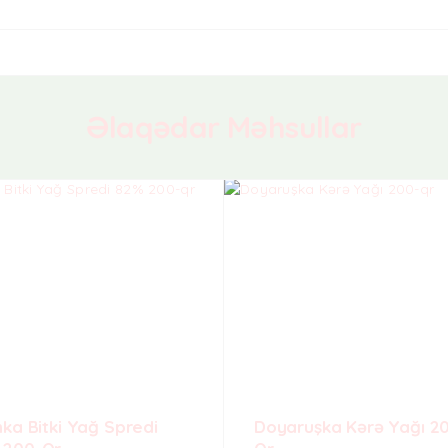
5 kq
Əlaqədar Məhsullar
nka Bitki Yağ Spredi
Doyaruşka Kərə Yağı 2