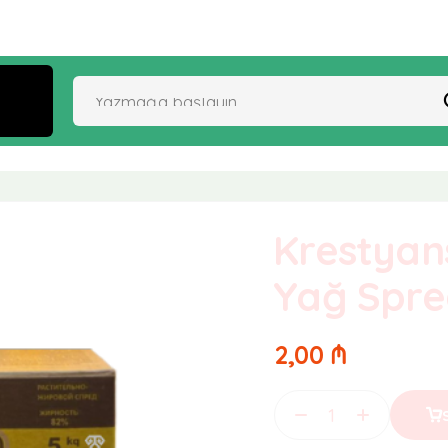
Krestyan
Yağ Spre
2,00
₼