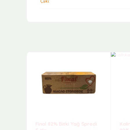
Çəki
Final 82% Bitki Yağ Spredi
Kali