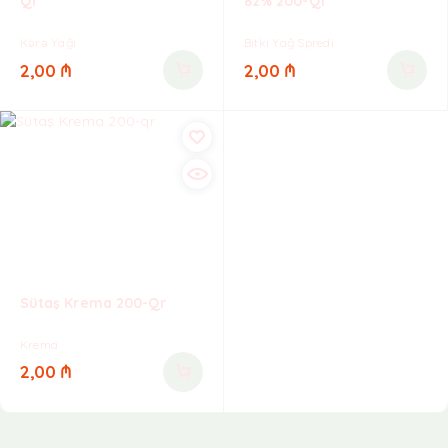
Qr
82% 200-Qr
Kərə Yağı
Bitki Yağ Spredi
2,00
₼
2,00
₼
Sütaş Krema 200-Qr
Krema
2,00
₼