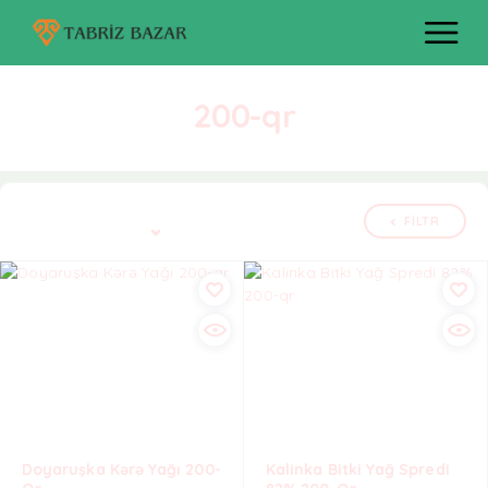
200-qr
Bütün 3 nəticə göstərilir
FILTR
Defolt çeşidləmə
Doyaruşka Kərə Yağı 200-
Kalinka Bitki Yağ Spredi