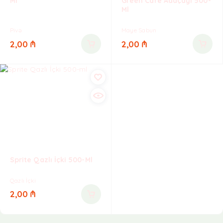
Ml
Green Care Adaçayı 500-
Ml
Pivə
Maye Sabun
2,00
₼
2,00
₼
Sprite Qazlı İçki 500-Ml
Qazlı İçki
2,00
₼