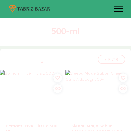
500-ml
Bütün 3 nəticə göstərilir
FILTR
Defolt çeşidləmə
Bomonti Pivə Filtrsiz 500-
Sleepy Maye Sabun