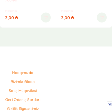
700-Ml
Mayonez
Mayonez
2,00
₼
2,00
₼
Haqqımızda
Bizimlə Əlaqə
Satış Müqaviləsi
Geri Ödəniş Şərtləri
Gizlilik Siyasətimiz