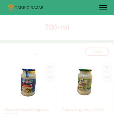
700-ml
Bütün 2 nəticə göstərilir
FILTR
Defolt çeşidləmə
Mechta Klassik Mayonez
Toqrus Mayonez 700-Ml