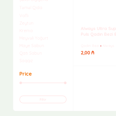
Təməl Qida
Vafli
Zeytun
Always Ultra Su
Krema
Puls Qadın Bezi
Meyvəli Yoğurt
Maye Sabun
Qadın Bezi
Always
2,00
₼
Qatı Sabun
Saqqız
Price
Qiymət:
0 ₼
—
10 ₼
Filtr