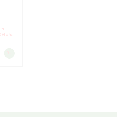
per
 8 Ədəd