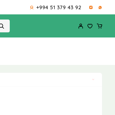
+994 51 379 43 92
Defolt çeşidləmə