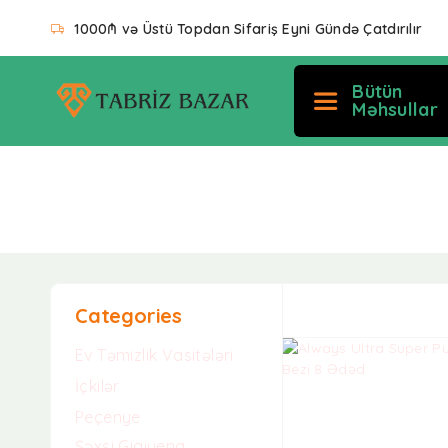
1000₼ və Üstü Topdan Sifariş Eyni Gündə Çatdırılır
Bütün
Məhsullar
Tək nəticə göstərilir
Categories
Ev Təmizlik Vasitələri
İçkilər
Peçenye
Şəxsi Gigiyena