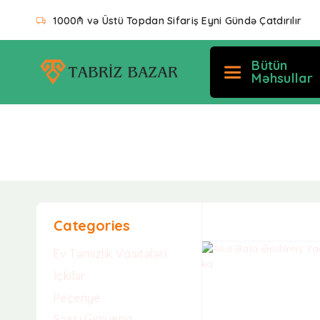
1000₼ və Üstü Topdan Sifariş Eyni Gündə Çatdırılır
Bütün
Məhsullar
Tək nəticə göstərilir
Categories
Ev Təmizlik Vasitələri
İçkilər
Peçenye
Şəxsi Gigiyena