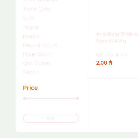
Təməl Qida
Vafli
Zeytun
Ana-Bala Əridilm
Krema
Spredi 4-Kq
Meyvəli Yoğurt
Maye Sabun
Bitki Yağ Spredi
2,00
₼
Qatı Sabun
Saqqız
Price
Qiymət:
0 ₼
—
10 ₼
Filtr