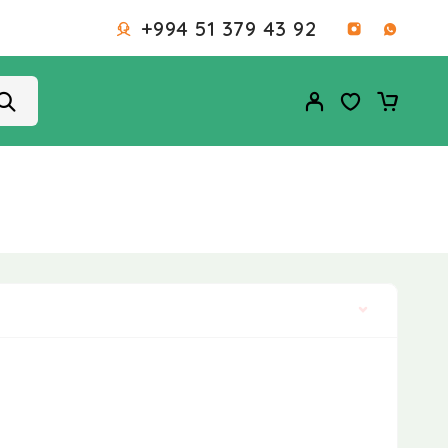
+994 51 379 43 92
Defolt çeşidləmə