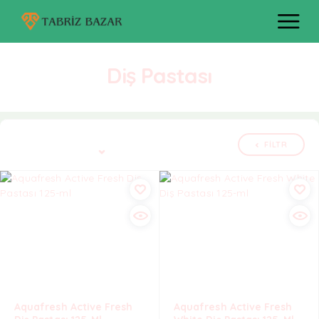
Diş Pastası
Bütün 2 nəticə göstərilir
FILTR
Defolt çeşidləmə
Aquafresh Active Fresh
Aquafresh Active Fresh