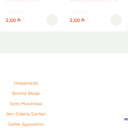
Diş Pastası 125-Ml
White Diş Pastası 125-Ml
Diş Pastası
Diş Pastası
2,00
₼
2,00
₼
Haqqımızda
Bizimlə Əlaqə
Satış Müqaviləsi
Geri Ödəniş Şərtləri
Gizlilik Siyasətimiz