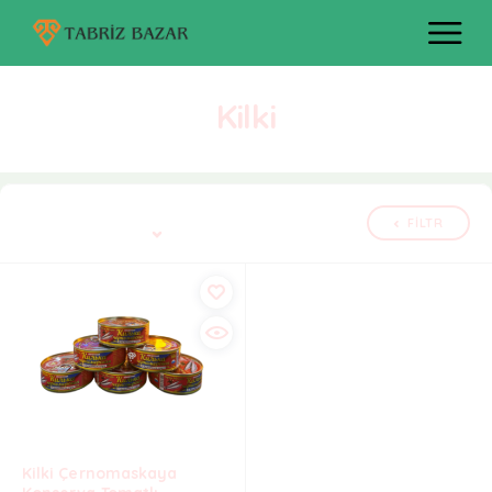
Kilki
Tək nəticə göstərilir
FILTR
Defolt çeşidləmə
Kilki Çernomaskaya