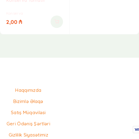
Konserva Tomatlı
Konserva
2,00
₼
Haqqımızda
Bizimlə Əlaqə
Satış Müqaviləsi
Geri Ödəniş Şərtləri
Gizlilik Siyasətimiz