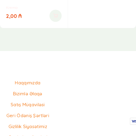
Krema
2,00
₼
Haqqımızda
Bizimlə Əlaqə
Satış Müqaviləsi
Geri Ödəniş Şərtləri
Gizlilik Siyasətimiz