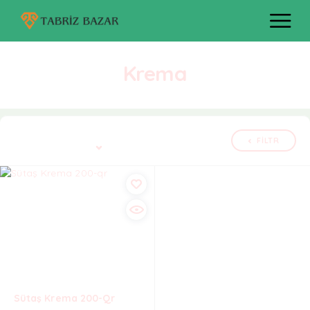
Krema
Tək nəticə göstərilir
FILTR
Defolt çeşidləmə
Sütaş Krema 200-Qr