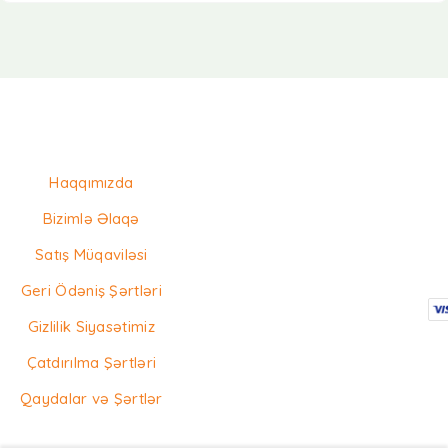
Haqqımızda
Bizimlə Əlaqə
Satış Müqaviləsi
Geri Ödəniş Şərtləri
Gizlilik Siyasətimiz
Çatdırılma Şərtləri
Qaydalar və Şərtlər